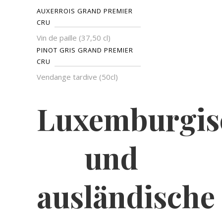
AUXERROIS GRAND PREMIER
CRU
Vin de paille (37,50 cl)
PINOT GRIS GRAND PREMIER
CRU
Vendange tardive (50cl)
Luxemburgis
und
ausländische