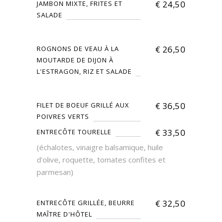
€
24,50
JAMBON MIXTE, FRITES ET
SALADE
€
26,50
ROGNONS DE VEAU À LA
MOUTARDE DE DIJON À
L'ESTRAGON, RIZ ET SALADE
€
36,50
FILET DE BOEUF GRILLÉ AUX
POIVRES VERTS
€
33,50
ENTRECÔTE TOURELLE
(échalotes, vinaigre balsamique, huile
d'olive, roquette, tomates confites et
parmesan)
€
32,50
ENTRECÔTE GRILLÉE, BEURRE
MAÎTRE D'HÔTEL